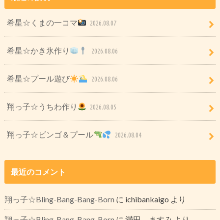
希星☆くまの一コマ
2026.08.07
希星☆かき氷作り
2026.08.06
希星☆プール遊び
2026.08.06
翔っ子☆うちわ作り
2026.08.05
翔っ子☆ビンゴ＆プール
2026.08.04
最近のコメント
翔っ子☆Bling-Bang-Bang-Born
に
ichibankaigo
より
翔っ子☆Bling-Bang-Bang-Born
に
満田 ますみ
より