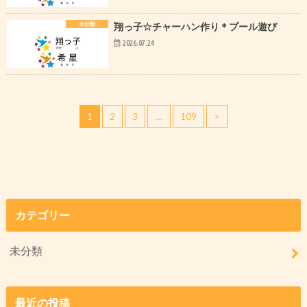
未分類
翔っ子☆チャーハン作り＊プール遊び
2026.07.24
1
2
3
…
109
>
カテゴリー
未分類
最近の投稿