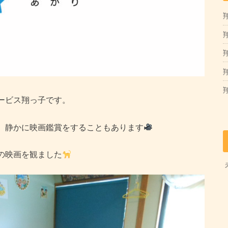
翔
翔
ービス翔っ子です。
、静かに映画鑑賞をすることもあります
の映画を観ました