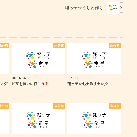
翔っ子☆うちわ作り
未分類
未分類
未分類
2023.12.26
2025.7.2
ング
ピザを買いに行こう
翔っ子☆七夕飾り★☆彡
未分類
未分類
未分類