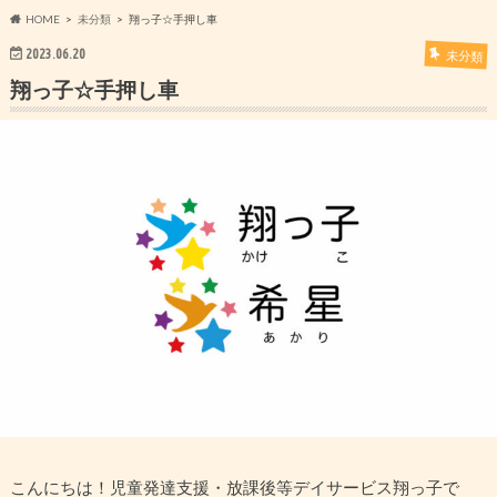
HOME
未分類
翔っ子☆手押し車
2023.06.20
未分類
翔っ子☆手押し車
こんにちは！児童発達支援・放課後等デイサービス翔っ子で