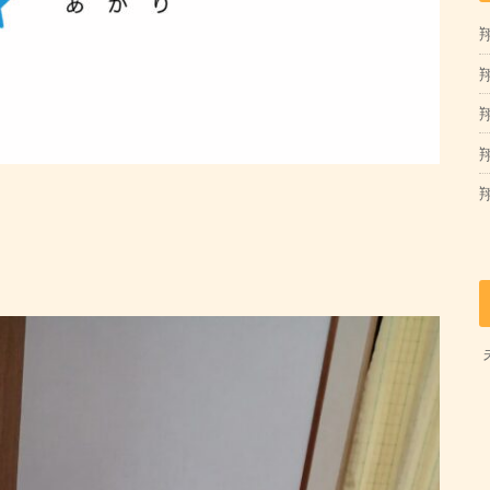
翔
翔
。