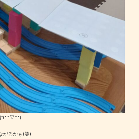
^▽^*)
がるかも(笑)