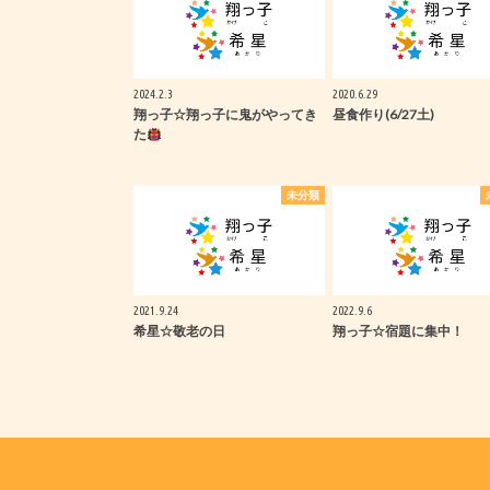
2024.2.3
2020.6.29
翔っ子☆翔っ子に鬼がやってき
昼食作り(6/27土)
た
未分類
2021.9.24
2022.9.6
希星☆敬老の日
翔っ子☆宿題に集中！