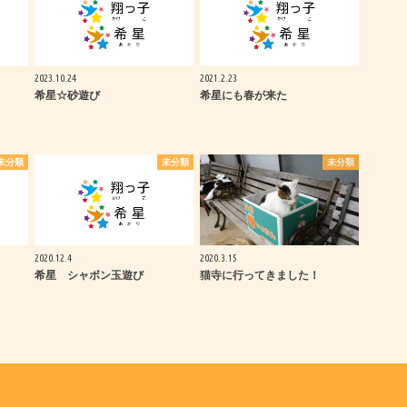
2023.10.24
2021.2.23
希星☆砂遊び
希星にも春が来た
未分類
未分類
未分類
2020.12.4
2020.3.15
希星 シャボン玉遊び
猫寺に行ってきました！