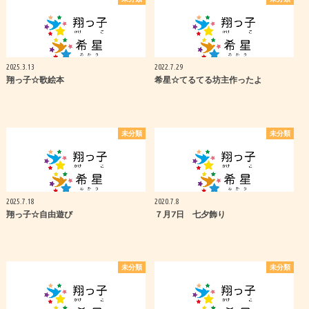
2025.3.13
2022.7.29
翔っ子☆歌絵本
希星☆てるてる坊主作ったよ
未分類
未分類
2025.7.18
2020.7.8
翔っ子☆自由遊び
７月7日 七夕飾り
未分類
未分類