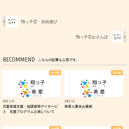
翔っ子② 自由遊び
翔っ子②おさんぽ
RECOMMEND
こちらの記事も人気です。
未分類
未分類
2025.3.25
2022.9.2
児童発達支援・放課後等デイサービ
希星☆夏休み最後
ス 支援プログラム公表について
未分類
未分類