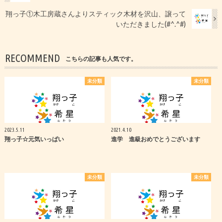
翔っ子①木工房蔵さんよりスティック木材を沢山、譲って
いただきました(#^.^#)
RECOMMEND
こちらの記事も人気です。
未分類
未分類
2023.5.11
2021.4.10
翔っ子☆元気いっぱい
進学 進級おめでとうございます
未分類
未分類