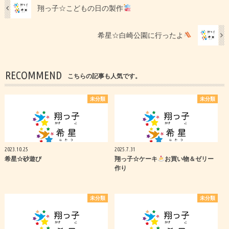
翔っ子☆こどもの日の製作
希星☆白崎公園に行ったよ
RECOMMEND
こちらの記事も人気です。
未分類
未分類
2023.10.25
2025.7.31
希星☆砂遊び
翔っ子☆ケーキ
お買い物＆ゼリー
作り
未分類
未分類