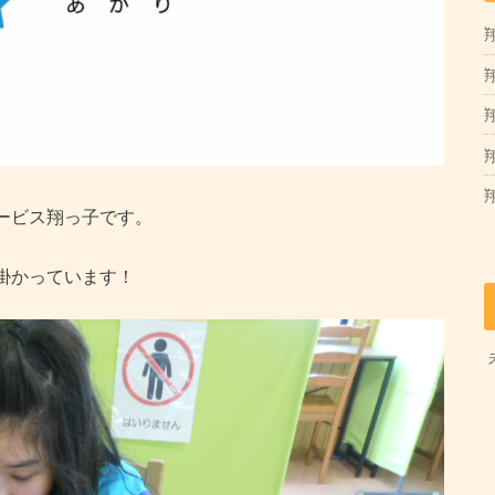
翔
翔
ービス翔っ子です。
掛かっています！