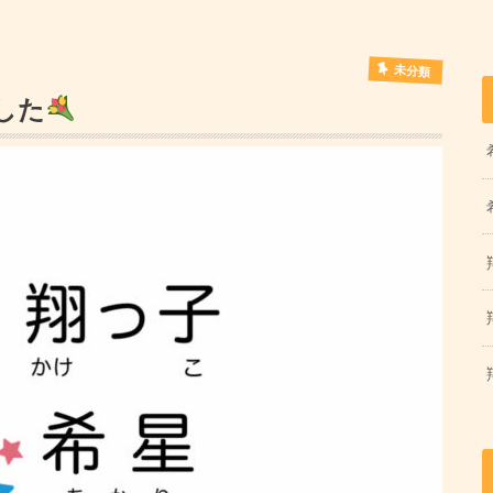
未分類
した