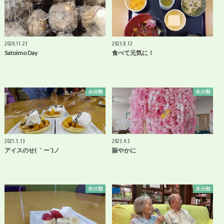
2020.11.23
2023.8.12
Satoimo Day
食べて元気に！
未分類
未分類
2021.5.13
2023.4.5
アイスのせ( ｀ー´)ノ
賑やかに
未分類
未分類