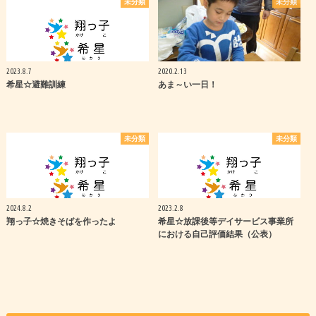
未分類
未分類
2023.8.7
2020.2.13
希星☆避難訓練
あま～い一日！
未分類
未分類
2024.8.2
2023.2.8
翔っ子☆焼きそばを作ったよ
希星☆放課後等デイサービス事業所
における自己評価結果（公表）