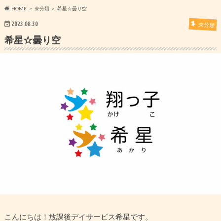
HOME
未分類
希星☆曇り空
2023.08.30
未分類
希星☆曇り空
こんにちは！放課後デイサービス希星です。