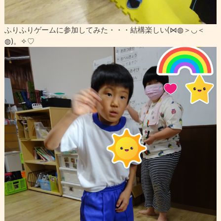
ふりふりゲームに参加してみた・・・結構楽しい(⋈◍＞◡＜
◍)。✧♡