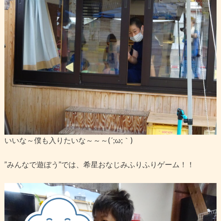
いいな～僕も入りたいな～～～(´;ω;｀)
”みんなで遊ぼう”では、希星おなじみふりふりゲーム！！