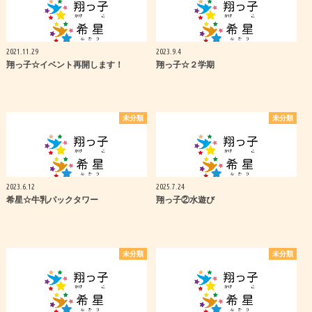
2021.11.29
2023.9.4
翔っ子☆イベント再開します！
翔っ子☆２学期
未分類
未分類
2023.6.12
2025.7.24
希星☆牛乳パックタワー
翔っ子②水遊び
未分類
未分類