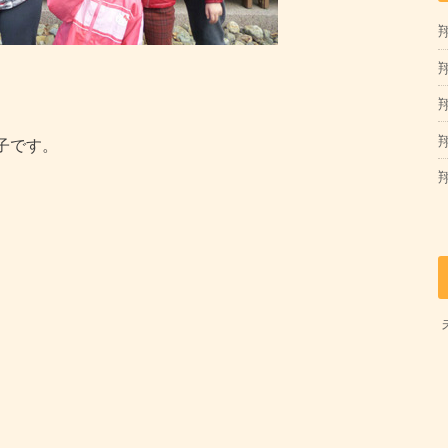
翔
翔
子です。