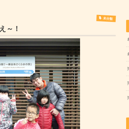
未分類
え～！