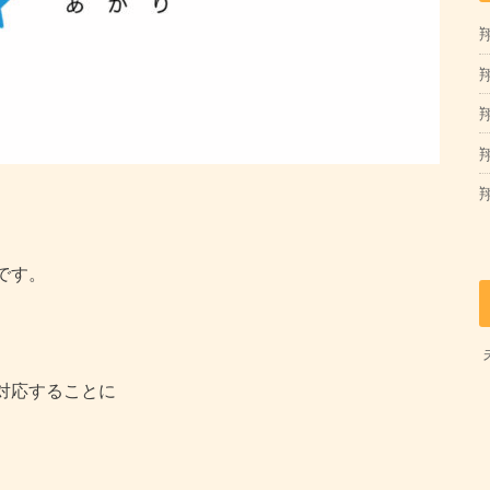
翔
翔
です。
対応することに