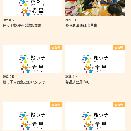
2025.8.27
2020.1.8
翔っ子②おやつ詰め放題
冬休み最後は七草粥！
未分類
未分類
2022.9.13
2023.6.14
翔っ子☆お魚とおいかっけ
希星☆短冊作り
未分類
未分類