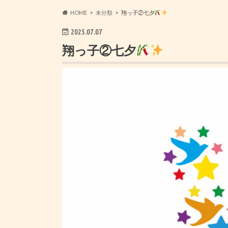
HOME
未分類
翔っ子②七夕
2025.07.07
翔っ子②七夕