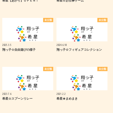
希星【あかり】ＯＰＥＮ！
希星☆お仕事ゲーム
未分類
未分類
2025.3.5
2024.6.18
翔っ子☆自由遊びの様子
翔っ子☆フィギュアコレクション
未分類
未分類
2023.7.6
2021.2.2
希星☆スプーンリレー
希星★まめまき